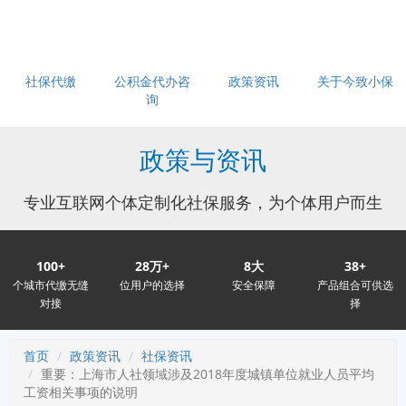
社保代缴
公积金代办咨
政策资讯
关于今致小保
询
政策与资讯
专业互联网个体定制化社保服务，为个体用户而生
100+
28万+
8大
38+
个城市代缴无缝
位用户的选择
安全保障
产品组合可供选
对接
择
首页
政策资讯
社保资讯
重要：上海市人社领域涉及2018年度城镇单位就业人员平均
工资相关事项的说明