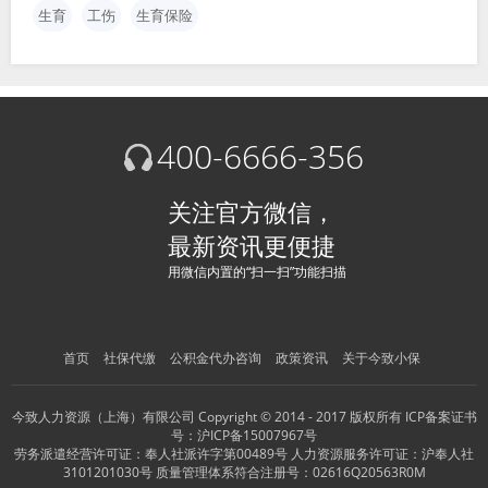
生育
工伤
生育保险
400-6666-356
关注官方微信，
最新资讯更便捷
用微信内置的“扫一扫”功能扫描
首页
社保代缴
公积金代办咨询
政策资讯
关于今致小保
今致人力资源（上海）有限公司
Copyright © 2014 - 2017 版权所有 ICP备案证书
号：
沪ICP备15007967号
劳务派遣经营许可证：奉人社派许字第00489号 人力资源服务许可证：沪奉人社
3101201030号 质量管理体系符合注册号：02616Q20563R0M