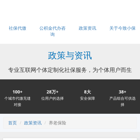
社保代缴
公积金代办咨
政策资讯
关于今致小保
询
政策与资讯
专业互联网个体定制化社保服务，为个体用户而生
100+
28万+
8大
38+
个城市代缴无缝
位用户的选择
安全保障
产品组合可供选
对接
择
首页
政策资讯
养老保险