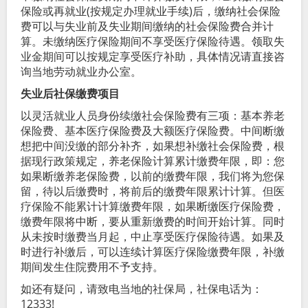
保险或再就业(按规定办理就业手续)后，缴纳社会保险
费可以与失业前及失业期间缴纳的社会保险费合并计
算。未缴纳医疗保险期间不享受医疗保险待遇。领取失
业金期间可以按规定享受医疗补助，具体情况请直接咨
询当地劳动就业办公室。
失业后社保缴费项目
以灵活就业人员身份续缴社会保险费有三项：基本养老
保险费、基本医疗保险费及大额医疗保险费。中间断缴
想把中间没缴的部分补齐，如果想补缴社会保险费，根
据现行政策规定，养老保险计算累计缴费年限，即：您
如果断缴养老保险费，以前的缴费年限，我们将为您保
留，待以后缴费时，将前后的缴费年限累计计算。但医
疗保险不能累计计算缴费年限，如果断缴医疗保险费，
缴费年限将中断，要从重新缴费的时间开始计算。同时
从未按时缴费当月起，中止享受医疗保险待遇。如果及
时进行补缴后，可以连续计算医疗保险缴费年限，补缴
期间发生住院费用不予支持。
如还有疑问，请致电当地的社保局，社保电话为：
12333!