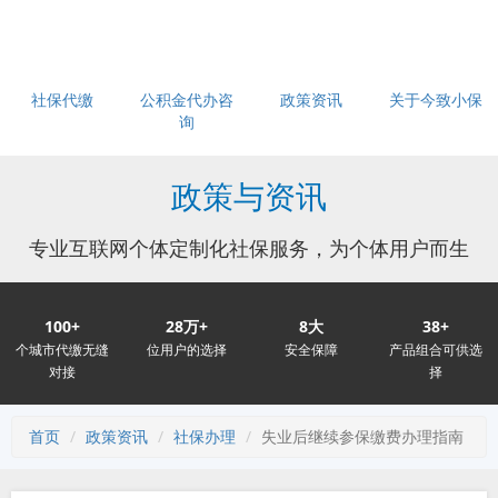
社保代缴
公积金代办咨
政策资讯
关于今致小保
询
政策与资讯
专业互联网个体定制化社保服务，为个体用户而生
100+
28万+
8大
38+
个城市代缴无缝
位用户的选择
安全保障
产品组合可供选
对接
择
首页
政策资讯
社保办理
失业后继续参保缴费办理指南